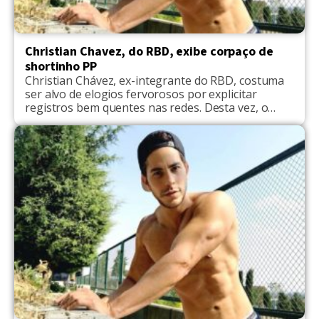
Christian Chavez, do RBD, exibe corpaço de
shortinho PP
Christian Chávez, ex-integrante do RBD, costuma
ser alvo de elogios fervorosos por explicitar
registros bem quentes nas redes. Desta vez, o
famoso chamou atenção dos seguidores com uma
foto de sunga. “Que homem mais lindoo ❤️
❤️”, disse um seguidor. “Sensacional, lindo
maravilhoso”, disse um outro internauta. “Uau
esse sim vale a pena, que homem”, falou a
admiradora. A imagem […]