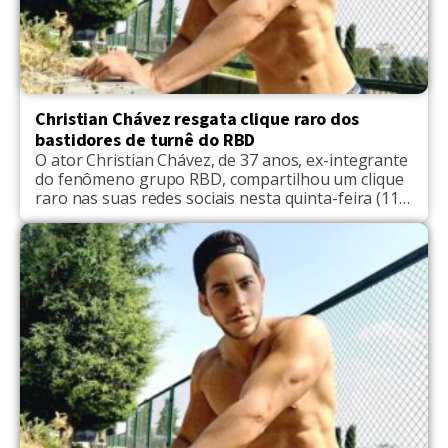
Christian Chávez resgata clique raro dos
bastidores de turnê do RBD
O ator Christian Chávez, de 37 anos, ex-integrante
do fenômeno grupo RBD, compartilhou um clique
raro nas suas redes sociais nesta quinta-feira (11).
Para celebrar o dia da semana, o famoso #TBT do
Instagram, o ator mexicano publicou um momento
inesquecível de sua carreira com o grupo. No perfil
na web, o ator que interpretava […]