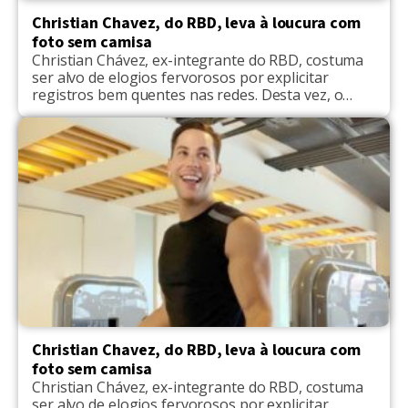
Christian Chavez, do RBD, leva à loucura com
foto sem camisa
Christian Chávez, ex-integrante do RBD, costuma
ser alvo de elogios fervorosos por explicitar
registros bem quentes nas redes. Desta vez, o
famoso chamou atenção dos seguidores com uma
foto sem camisa, e, claro, alguns acharam que o
gato estava pelado. “Que homem mais lindoo ❤️
❤️”, disse um seguidor. “Sensacional, lindo
maravilhoso”, disse um outro internauta. “Uau
esse sim vale […]
Christian Chavez, do RBD, leva à loucura com
foto sem camisa
Christian Chávez, ex-integrante do RBD, costuma
ser alvo de elogios fervorosos por explicitar