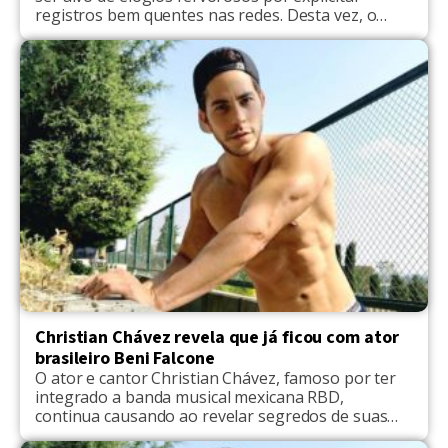
registros bem quentes nas redes. Desta vez, o
famoso chamou atenção dos seguidores com uma
foto sem camisa. “Que homem mais lindoo ❤️
❤️”, disse um seguidor. “Sensacional, lindo
maravilhoso”, disse um outro internauta. “Uau
esse sim vale a pena, que homem”, falou a
admiradora. A imagem […]
Christian Chávez revela que já ficou com ator
brasileiro Beni Falcone
O ator e cantor Christian Chávez, famoso por ter
integrado a banda musical mexicana RBD,
continua causando ao revelar segredos de suas
passagens pelo Brasil. De acordo com o portal