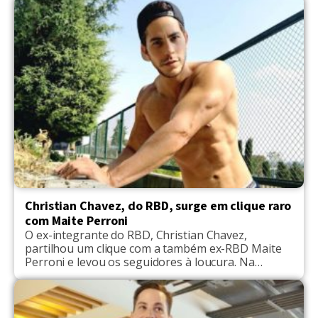
Popline, Chávez ficou com o também cantor Beni
Falcone, que fez parte versão brasileira de
"Rebelde", exibida pela Record TV. Durante
participação no programa "Trolalá" […]
Christian Chavez, do RBD, surge em clique raro
com Maite Perroni
O ex-integrante do RBD, Christian Chavez,
partilhou um clique com a também ex-RBD Maite
Perroni e levou os seguidores à loucura. Na
imagem os dois aparecem abraçados e Christian
recebe o comentário de Perroni que diz "Eu te
amo" para o ator. A foto reuniu mais de 160 mil
curtidas e variados comentários, sobretudo de […]