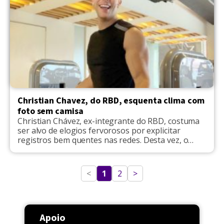
Christian Chavez, do RBD, esquenta clima com
foto sem camisa
Christian Chávez, ex-integrante do RBD, costuma
ser alvo de elogios fervorosos por explicitar
registros bem quentes nas redes. Desta vez, o
famoso chamou atenção dos seguidores com uma
foto sem camisa. "Que homem mais lindoo ❤️❤️",
disse um seguidor. "Sensacional, lindo
<
1
2
>
maravilhoso", disse um outro internauta. "Uau
esse sim vale a pena, que homem", falou […]
Apoio