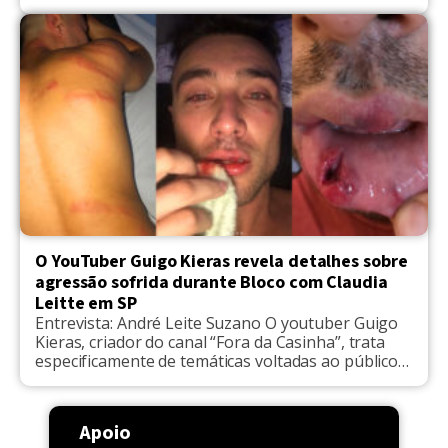
clipe. O trabalho chama-se "Para e Olha", e já tinha
data para ser lançado. Contudo foi,
involuntariamente postergado, por conta das
agressões. A estreia ainda chegou a ser adiada
alguns dias em função disso. […]
O YouTuber Guigo Kieras revela detalhes sobre
agressão sofrida durante Bloco com Claudia
Leitte em SP
Entrevista: André Leite Suzano O youtuber Guigo
Kieras, criador do canal “Fora da Casinha”, trata
especificamente de temáticas voltadas ao público
LGBTQI+ em seu canal. Guigo foi covardemente
agredido, protagonizando um caso explícito de
homofobia pela polícia militar de São Paulo no
Apoio
último sábado(9). Até o momento, nenhuma