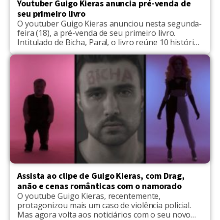
Youtuber Guigo Kieras anuncia pré-venda de
seu primeiro livro
O youtuber Guigo Kieras anunciou nesta segunda-
feira (18), a pré-venda de seu primeiro livro.
Intitulado de Bicha, Para!, o livro reúne 10 histórias
inéditas de superação que passou ao longo da
vida. A pré-venda acontece até o próximo mês, e os
que adquirirem seus exemplares até o final dessa
semana, leva o livro autografado com […]
Assista ao clipe de Guigo Kieras, com Drag,
anão e cenas românticas com o namorado
O youtube Guigo Kieras, recentemente,
protagonizou mais um caso de violência policial.
Mas agora volta aos noticiários com o seu novo