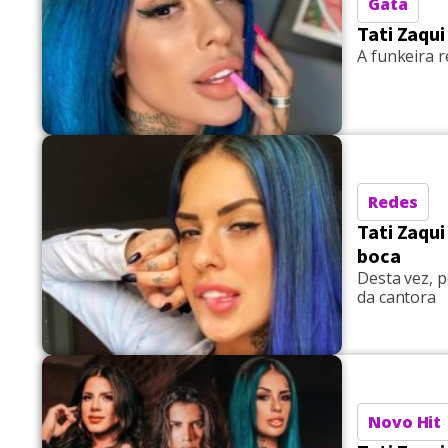
Gata
Tati Zaqui
A funkeira 
Redes
Tati Zaqu
boca
Desta vez, p
da cantora
Novo Hit