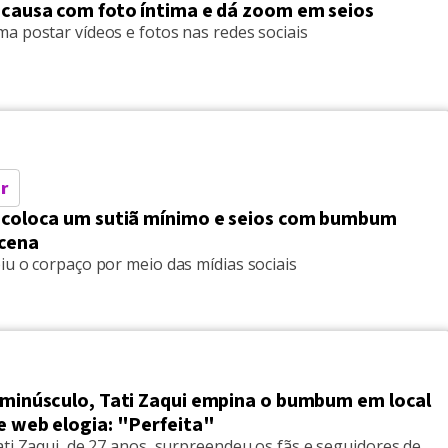
i causa com foto íntima e dá zoom em seios
a postar vídeos e fotos nas redes sociais
r
i coloca um sutiã mínimo e seios com bumbum
cena
iu o corpaço por meio das mídias sociais
i minúsculo, Tati Zaqui empina o bumbum em local
e web elogia: "Perfeita"
ti Zaqui, de 27 anos, surpreendeu os fãs e seguidores de