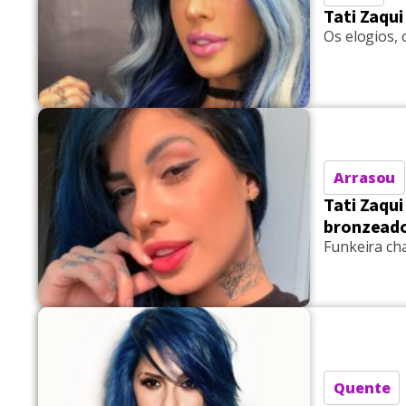
Tati Zaqui
Os elogios,
Arrasou
Tati Zaqu
bronzead
Funkeira ch
Quente