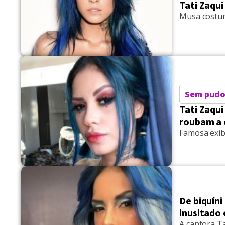
Tati Zaqu
Musa costum
Sem pudo
Tati Zaqu
roubam a 
Famosa exib
De biquín
inusitado 
A cantora Ta