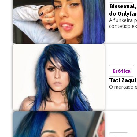
Bissexual
do Onlyfa
A funkeira p
conteúdo ex
Erótica
Tati Zaqu
O mercado e