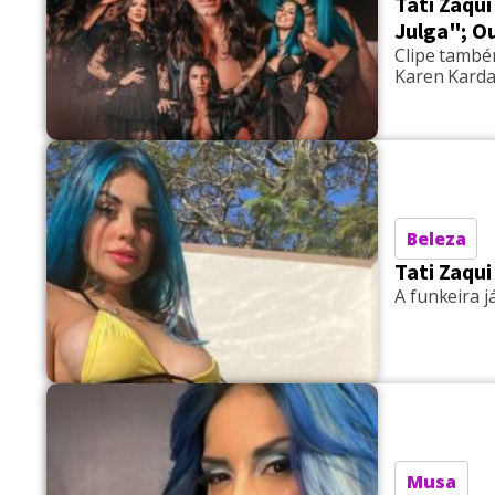
Tati Zaqu
Julga"; O
Clipe també
Karen Kard
Beleza
Tati Zaqui
A funkeira 
Musa