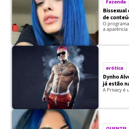
Fazenda
Bissexual 
de conteú
O programa '
a aparência
erótica
Dynho Alve
já estão n
A Privacy é
QUENTE!