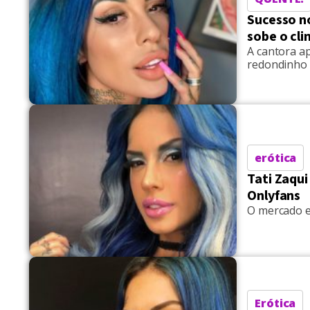
Sucesso n
sobe o cl
A cantora a
redondinho 
erótica
Tati Zaqu
Onlyfans
O mercado e
Erótica