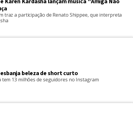
i e Karen Kardasha lançam música "Amiga Não
uça
m traz a participação de Renato Shippee, que interpreta
asha
 esbanja beleza de short curto
já tem 13 milhões de seguidores no Instagram