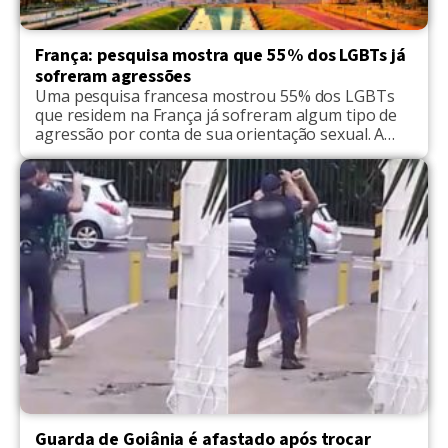
França: pesquisa mostra que 55% dos LGBTs já
sofreram agressões
Uma pesquisa francesa mostrou 55% dos LGBTs
que residem na França já sofreram algum tipo de
agressão por conta de sua orientação sexual. A
notícia foi publicada no site RFI. Realizada pelo
instituto IFOP, a pesquisa online foi registrada de
12 de maio de 2018 a 24 de abril de 2019, com
LGBTs com mais […]
Guarda de Goiânia é afastado após trocar