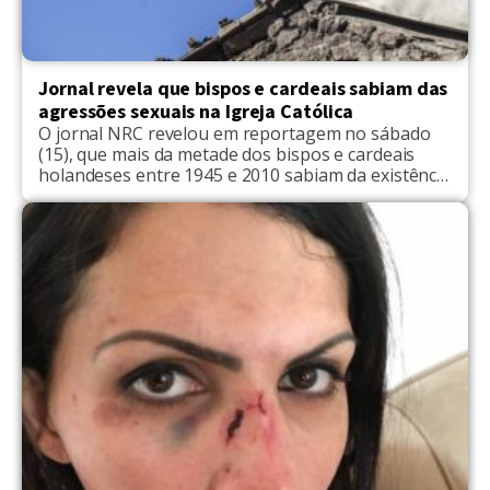
Jornal revela que bispos e cardeais sabiam das
agressões sexuais na Igreja Católica
O jornal NRC revelou em reportagem no sábado
(15), que mais da metade dos bispos e cardeais
holandeses entre 1945 e 2010 sabiam da existência
de agressões sexuais contra crianças em sua
maioria meninos, menores de 13 anos, dentro da
Igreja Católica. "Vinte dos 39 cardeais holandeses,
bispos e bispos auxiliares foram implicados em
casos […]