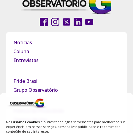
Notícias
Coluna
Entrevistas
Pride Brasil
Grupo Observatório
Política de Privacidade
Termos de Uso
Nós
usamos cookies
e outras tecnologias semelhantes para melhorar a sua
experiência em nossos serviços, personalizar publicidade e recomendar
Fale Conosco
conteúdo de seu interesse.