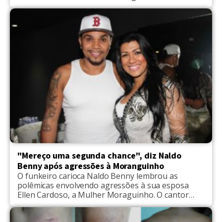
domingo (17), e está sob investigação da Polícia
Civil local. A ocorrência foi despachada nesta
segunda-feira (18) para identificação dos
envolvidos e suas oitivas. Luanna explicou ao G1
que a confusão iniciou […]
"Mereço uma segunda chance", diz Naldo
Benny após agressões à Moranguinho
O funkeiro carioca Naldo Benny lembrou as
polêmicas envolvendo agressões à sua esposa
Ellen Cardoso, a Mulher Moraguinho. O cantor
declarou à Daniela Albuquerque que no momento
está em luta para reerguer a carreira e o seu