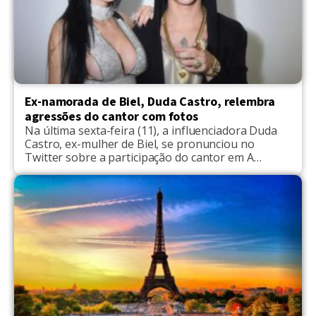
Ex-namorada de Biel, Duda Castro, relembra
agressões do cantor com fotos
Na última sexta-feira (11), a influenciadora Duda
Castro, ex-mulher de Biel, se pronunciou no
Twitter sobre a participação do cantor em A
Fazenda 12, da Record TV. A modelo decidiu
publicar três fotos de hematomas – supostamente
resultado das agressões sofridas enquanto
morava com ele nos Estados Unidos. Na legenda
da publicação, Duda disparou contra […]