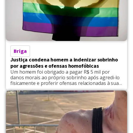
Briga
Justiça condena homem a indenizar sobrinho
por agressões e ofensas homofóbicas
Um homem foi obrigado a pagar R$ 5 mil por
danos morais ao próprio sobrinho após agredi-lo
fisicamente e proferir ofensas relacionadas à sua
orientação sexual. O caso de violência familiar foi
concluído sob decisão do 6º Juizado Especial Cível
de Brasília, ligado ao Tribunal de Justiça do Distrito
Federal e dos Territórios (TJDFT). De […]