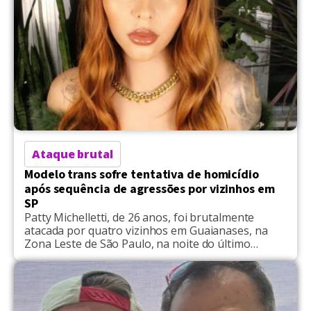
Ataque brutal
Modelo trans sofre tentativa de homicídio
após sequência de agressões por vizinhos em
SP
Patty Michelletti, de 26 anos, foi brutalmente
atacada por quatro vizinhos em Guaianases, na
Zona Leste de São Paulo, na noite do último
sábado (15). A atriz e modelo trans relatou ter sido
surpreendida or dois homens e duas mulheres que
invadiram o quintal onde vive com a tia, também
mulher trans. Armados com facas, […]