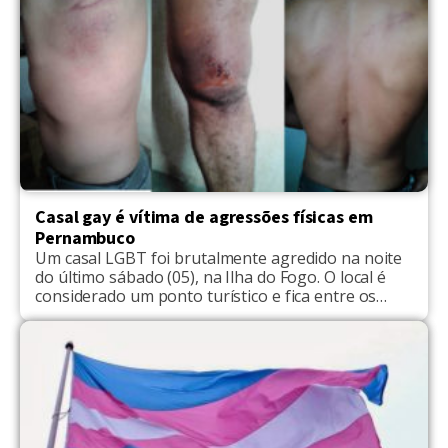
casamento. "Eu quis lutar pela reconstrução da
minha família ao ver a entrega dela. Por causa
disso eu tento […]
Casal gay é vítima de agressões físicas em
Pernambuco
Um casal LGBT foi brutalmente agredido na noite
do último sábado (05), na Ilha do Fogo. O local é
considerado um ponto turístico e fica entre os
municípios de Juazeiro (BA) e Petrolina (PE). O caso
aconteceu enquanto as vítimas deixavam a ilha e
foram insultadas por dois criminosos. Em
entrevista ao Portal Preto e […]