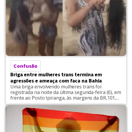
Confusão
Briga entre mulheres trans termina em
agressões e ameaça com faca na Bahia
Uma briga envolvendo mulheres trans foi
registrada na noite da última segunda-feira (6), em
frente ao Posto Ipiranga, às margens da BR,101,
em Teixeira de Freitas, na Bahia. Segundo
informações apuradas por portais locais, a
confusão começou após uma discussão e
rapidamente evoluiu para agressões físicas. Os
vídeos que circulam mostram o momento das
agressões, […]