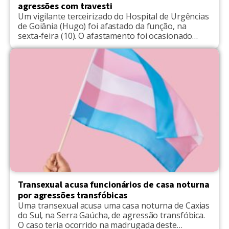
agressões com travesti
Um vigilante terceirizado do Hospital de Urgências
de Goiânia (Hugo) foi afastado da função, na
sexta-feira (10). O afastamento foi ocasionado
após o guarda trocar agressões com uma travesti,
que estava na área externa do prédio. Sem querer
se identificar, ela disse que foi alvo de preconceito.
“Me senti ofendida, agredida e humilhada pelas
palavras […]
Transexual acusa funcionários de casa noturna
por agressões transfóbicas
Uma transexual acusa uma casa noturna de Caxias
do Sul, na Serra Gaúcha, de agressão transfóbica.
O caso teria ocorrido na madrugada deste