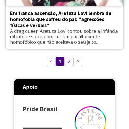
Em franca ascensão, Aretuza Lovi lembra de
homofobia que sofreu do pai: "agressões
físicas e verbais"
A drag queen Aretuza Lovi contou sobre a infância
difícil que sofreu por ter um pai altamente
homofóbico que não aceitava o seu jeito
afeminado, em entrevista ao Notícias na TV. Ela
teve que fugir de casa para fugir dos episódios de
discriminação. "Eu tive uma infância muito difícil ao
<
1
2
>
lado do meu pai. Ele, […]
Apoio
Pride Brasil