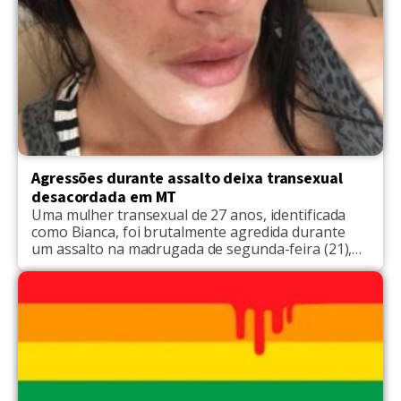
Agressões durante assalto deixa transexual
desacordada em MT
Uma mulher transexual de 27 anos, identificada
como Bianca, foi brutalmente agredida durante
um assalto na madrugada de segunda-feira (21),
em Sinop, cidade localizada a 431 km de distância
da capital Cuiabá. As informações são do G1. De
acordo com o Boletim de Ocorre (B.O.) registrado
pela vítima, ela trafegava de moto próximo a um
[…]