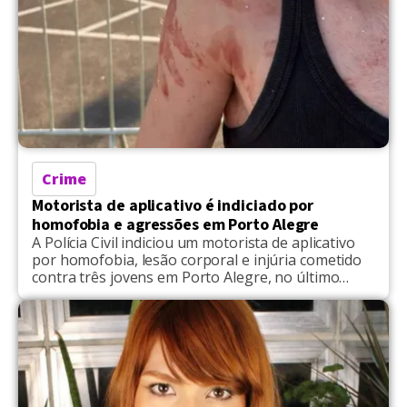
Crime
Motorista de aplicativo é indiciado por
homofobia e agressões em Porto Alegre
A Polícia Civil indiciou um motorista de aplicativo
por homofobia, lesão corporal e injúria cometido
contra três jovens em Porto Alegre, no último
sábado (24), após um evento que celebrava um
tradicional bloco de Carnaval. A conclusão do
inquérito foi divulgada nesta sexta-feira (30), pela
Delegacia de Polícia de Combate à Intolerância
(DPCI). O homem, […]