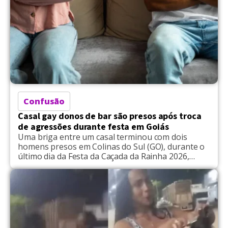
Confusão
Casal gay donos de bar são presos após troca
de agressões durante festa em Goiás
Uma briga entre um casal terminou com dois
homens presos em Colinas do Sul (GO), durante o
último dia da Festa da Caçada da Rainha 2026,
realizada na região da Chapada dos Veadeiros. A
ocorrência foi registrada por militares lotados na
11ª Companhia Independente da Polícia Militar (11ª
CIPM) de Niquelândia, que atuavam no
policiamento […]