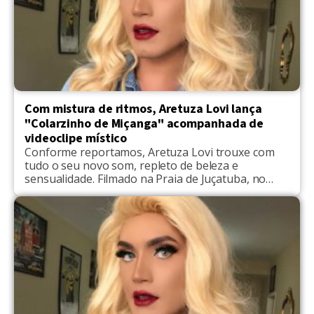
Com mistura de ritmos, Aretuza Lovi lança
"Colarzinho de Miçanga" acompanhada de
videoclipe místico
Conforme reportamos, Aretuza Lovi trouxe com
tudo o seu novo som, repleto de beleza e
sensualidade. Filmado na Praia de Juçatuba, no
município de São José de Ribamar, no Maranhão,
com direção de Ernnacost e Lucas Sá, o videoclipe
marca a forte relação de Aretuza com a região.
“Para somar mais ainda, convidamos uma
associação […]