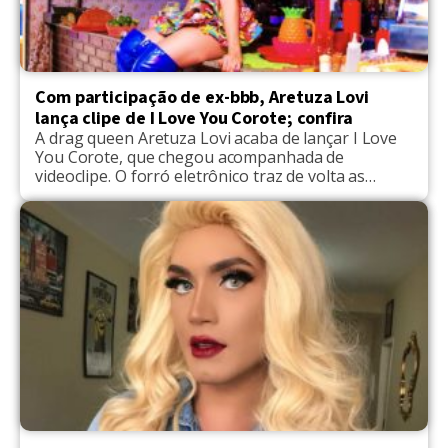
Com participação de ex-bbb, Aretuza Lovi
lança clipe de I Love You Corote; confira
A drag queen Aretuza Lovi acaba de lançar I Love
You Corote, que chegou acompanhada de
videoclipe. O forró eletrônico traz de volta as
raízes da cantora, que ficou marcada por levar o
estilo brega para suas músicas. A faixa foi
composta pela artista em parceria com a
compositora baiana Keveny e Noize Men - […]