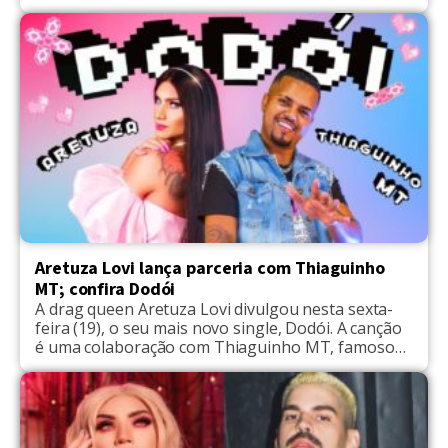
uma foto com o filho Noah, que na época, era
recém-nascido. "Como tempo voa! Hoje você já tem
seis aninhos mas esse Tbt é para lembrar a
primeira vez que eu te […]
Aretuza Lovi lança parceria com Thiaguinho
MT; confira Dodói
A drag queen Aretuza Lovi divulgou nesta sexta-
feira (19), o seu mais novo single, Dodói. A canção
é uma colaboração com Thiaguinho MT, famoso
pela composição de Tudo Ok. Dodói é assinada
pelo trio Dogz, grupo formado pelos
compositores Pablo Bispo, Ruxell e Sérgio Santos.
Já a produção musica ficou por conta de Noize
Men, […]