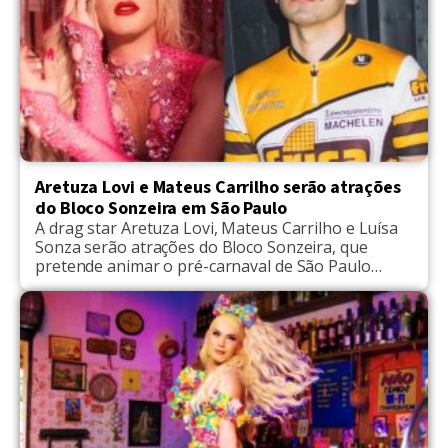
Aretuza Lovi e Mateus Carrilho serão atrações
do Bloco Sonzeira em São Paulo
A drag star Aretuza Lovi, Mateus Carrilho e Luísa
Sonza serão atrações do Bloco Sonzeira, que
pretende animar o pré-carnaval de São Paulo
neste domingo (16). A festa se iniciar as 13h. Além
dos artistas LGBTs, a festa, que é organizada pela
agência Mynd, vai contar com a participação de
outros grandes artistas como Taina […]