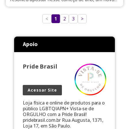
single. "Esquecida no churrasco", é o nome do
novo sucesso da famosa. A artista que sempre
brincou com situação de sua vida pessoal,
<
1
2
3
>
escolheu usar um meme bem utilizado nas […]
Apoio
Pride Brasil
Acessar Site
Loja física e online de produtos para o
público LGBTQIAPN+ Vista-se de
ORGULHO com a Pride Brasil!
pridebrasil.com.br Rua Augusta, 1371,
Loja 17, em São Paulo.