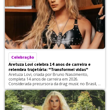
Celebração
Aretuza Lovi celebra 14 anos de carreira e
relembra trajetória: "Transformei vidas"
Aretuza Lovi, criada por Bruno Nascimento,
completa 14 anos de carreira em 2026.
Considerada precursora da drag music no Brasil, a
cantora e compositora celebrou a construção de
um espaço para artistas no cenário musical
nacional. Ao refletir sobre o início da carreira, a
artista destaca a intensidade do caminho traçado:
“O tempo voa e […]