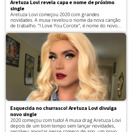
Aretuza Lovi revela capa e nome de próximo
single
Aretuza Lovi começou 2020 com grandes
novidades. A musa revelou o nome da nova canção
de trabalho. "I Love You Corote", é nome do novo
hit da drag. A música fará uma homenagem a
bebida Corote que faz sucesso nas pistas. A foto
da capa foi tirada pela fotógrafa Ernna Cost, e é
um visual […]
Esquecida no churrasco! Aretuza Lovi divulga
novo single
2020 começou com tudo! A musa drag Aretuza Lovi
depois de um bom tempo sem lançar novidades,
resolveu apostar nesse começo de ano, um novo