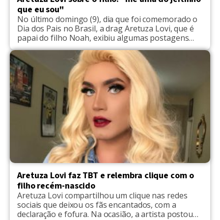
que eu sou"
No último domingo (9), dia que foi comemorado o
Dia dos Pais no Brasil, a drag Aretuza Lovi, que é
papai do filho Noah, exibiu algumas postagens
que emocionou os seus seguidores quase que de
imediato. "Ser pai é um grande desafio, ainda mais
sendo gay e drag queen no mundo que vivemos!
Ouço coisas […]
Aretuza Lovi faz TBT e relembra clique com o
filho recém-nascido
Aretuza Lovi compartilhou um clique nas redes
sociais que deixou os fãs encantados, com a
declaração e fofura. Na ocasião, a artista postou