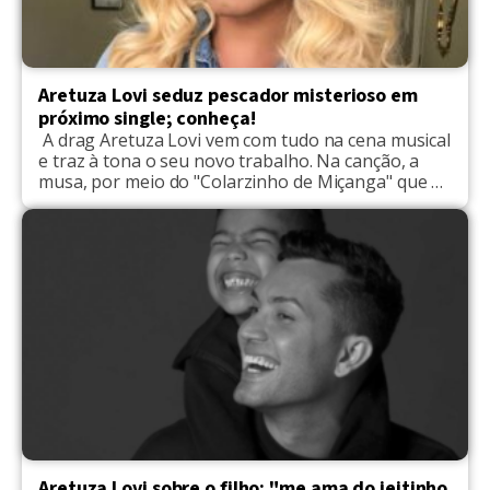
Aretuza Lovi seduz pescador misterioso em
próximo single; conheça!
A drag Aretuza Lovi vem com tudo na cena musical
e traz à tona o seu novo trabalho. Na canção, a
musa, por meio do "Colarzinho de Miçanga" que é
o nome do single, seduz um pescador misterioso,
que tem nome e sobrenome. O pescador, que o
público poderá conhecer no videoclipe da artista, é
o […]
Aretuza Lovi sobre o filho: "me ama do jeitinho