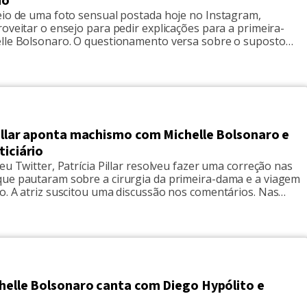
do"
eio de uma foto sensual postada hoje no Instagram,
oveitar o ensejo para pedir explicações para a primeira-
lle Bolsonaro. O questionamento versa sobre o suposto
R$89 mil, feito por Fabrício Queiroz e sua esposa, na conta
-dama. "Eu esperando a Mi****** explicar porque recebeu
iroz...", indagou a […]
Pillar aponta machismo com Michelle Bolsonaro e
ticiário
eu Twitter, Patrícia Pillar resolveu fazer uma correção nas
ue pautaram sobre a cirurgia da primeira-dama e a viagem
o. A atriz suscitou uma discussão nos comentários. Nas
s portais enfatizaram que Michelle Bolsonaro, por ter que
 a uma cirurgia, não acompanhará o marido durante o
 […]
chelle Bolsonaro canta com Diego Hypólito e
o