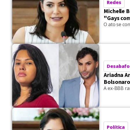
Redes
Michelle 
"Gays co
O ato se co
Desabaf
Ariadna A
Bolsonar
A ex-BBB ra
Política