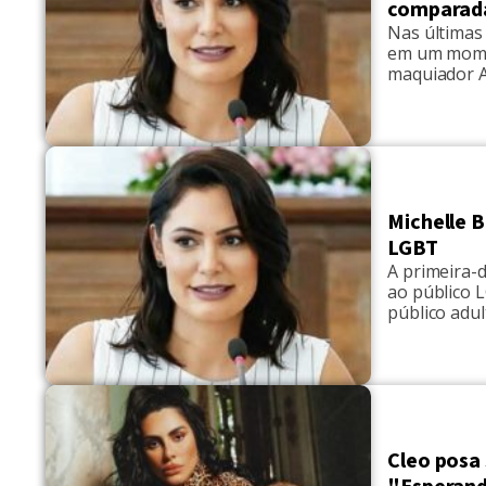
comparada
Nas últimas
em um momen
maquiador Ag
mídias socia
acabou toman
de ambos, [
Michelle B
LGBT
A primeira-d
ao público 
público adu
ação. "Hoje
organização 
adulto LGBT
Cleo posa 