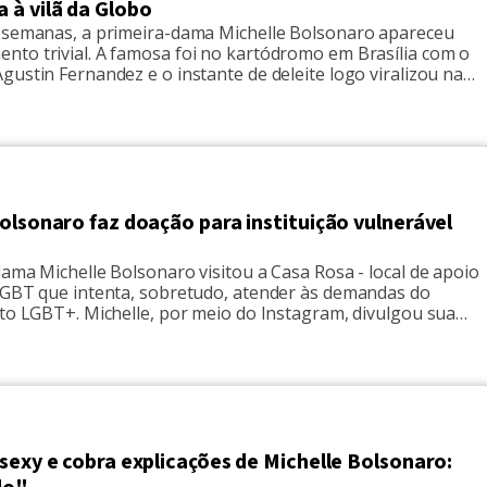
 à vilã da Globo
 semanas, a primeira-dama Michelle Bolsonaro apareceu
to trivial. A famosa foi no kartódromo em Brasília com o
ustin Fernandez e o instante de deleite logo viralizou nas
is. Todavia, o que era para ser um dia de descanso normal
do os noticiários. A web logo identificou, no divertimento
…]
olsonaro faz doação para instituição vulnerável
ama Michelle Bolsonaro visitou a Casa Rosa - local de apoio
LGBT que intenta, sobretudo, atender às demandas do
lto LGBT+. Michelle, por meio do Instagram, divulgou sua
 conheci um pouco do trabalho da Casa Rosa, uma
da sociedade civil em Brasília (DF) que atende o público
Q […]
sexy e cobra explicações de Michelle Bolsonaro: