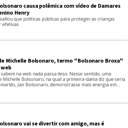
Bolsonaro causa polêmica com vídeo de Damares
enino Henry
saltou que políticas públicas para proteger as crianças
 efetivas
 de Michelle Bolsonaro, termo "Bolsonaro Broxa"
a web
sabem na web nada passa ileso. Nesse sentido, uma
e Michelle Bolsonaro, na qual a primeira-dama diz que seria
 marido, Jair Bolsonaro, demonstrasse mais energia em
 viralizando nas mídias. O termo "Bolsonaro broxa",
e ao ato do homem brochar na cama, sagrou-se como um
s mais […]
olsonaro vai se divertir com amigo, mas é