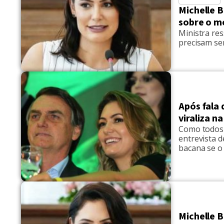
Michelle 
sobre o m
Ministra res
precisam ser
Após fala
viraliza n
Como todos 
entrevista d
bacana se o
casa acabou
referindo-s
dos assunto
Michelle B