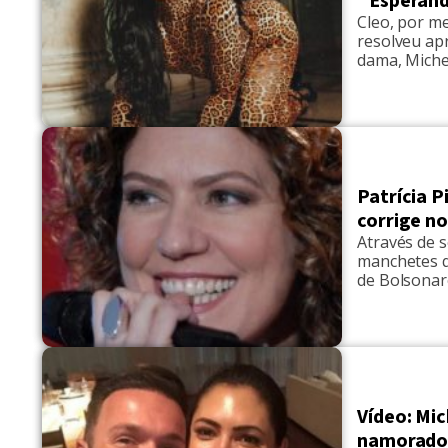
"Esperan
Cleo, por m
resolveu apr
dama, Miche
depósito de 
da primeira
89 mil do Que
Patrícia 
corrige no
Através de s
manchetes q
de Bolsonar
chamadas, o
se submeter
réveillon, na
Vídeo: Mi
namorad