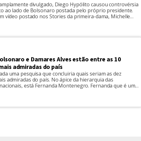
 amplamente divulgado, Diego Hypólito causou controvérsia
o ao lado de Bolsonaro postada pelo próprio presidente.
um vídeo postado nos Stories da primeira-dama, Michelle
neste sábado (23), mostra Diego com o namorado,Marcus
ando louvores com ela. “A gente se diverte. Cada mico”,
chelle Bolsonaro ao lado […]
Bolsonaro e Damares Alves estão entre as 10
mais admiradas do país
ada uma pesquisa que concluiria quais seriam as dez
is admiradas do país. No ápice da hierarquia das
nacionais, está Fernanda Montenegro. Fernanda que é um
e do teatro, foi catalogada como a mais admirada do Brasil.
oi feita pelo Instituto QualiBest, especialmente para o Dia
l […]