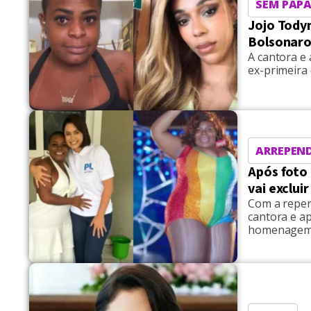
SEM PAPA
Jojo Todyn
Bolsonaro
A cantora e
ex-primeira
ARREPEN
Após foto
vai exclui
Com a reper
cantora e ap
homenagem