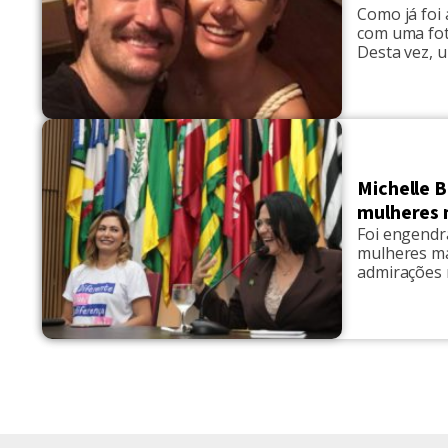
Como já foi
com uma fot
Desta vez, 
Bolsonaro, 
Duarte, cant
legendou Mi
Michelle 
mulheres 
Foi engendr
mulheres ma
admirações 
ícone da TV 
A pesquisa f
Internaciona