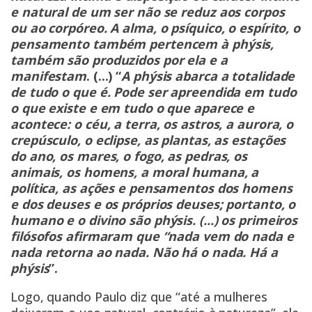
e natural de um ser não se reduz aos corpos
ou ao corpóreo. A alma, o psíquico, o espírito, o
pensamento também pertencem à phýsis,
também são produzidos por ela e a
manifestam
. (...) “
A phýsis abarca a totalidade
de tudo o que é. Pode ser apreendida em tudo
o que existe e em tudo o que aparece e
acontece: o céu, a terra, os astros, a aurora, o
crepúsculo, o eclipse, as plantas, as estações
do ano, os mares, o fogo, as pedras, os
animais, os homens, a moral humana, a
política, as ações e pensamentos dos homens
e dos deuses e os próprios deuses; portanto, o
humano e o divino são phýsis. (...) os primeiros
filósofos afirmaram que “nada vem do nada e
nada retorna ao nada. Não há o nada. Há a
phýsis
”.
Logo, quando Paulo diz que “até a mulheres