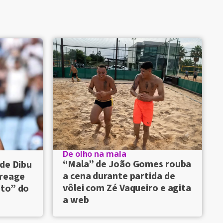
De olho na mala
“Mala” de João Gomes rouba
de Dibu
a cena durante partida de
 reage
vôlei com Zé Vaqueiro e agita
nto” do
a web