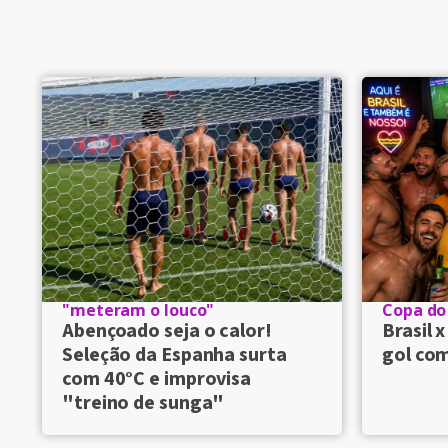
"meteram o louco"
Copa d
Abençoado seja o calor!
Brasil 
Seleção da Espanha surta
gol com
com 40°C e improvisa
"treino de sunga"