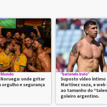
o Mundo
“batendo bolo”
x Noruega: onde gritar
Suposto vídeo íntimo 
 orgulho e segurança
Martínez vaza, e web
ao tamanho do “tale
goleiro argentino.