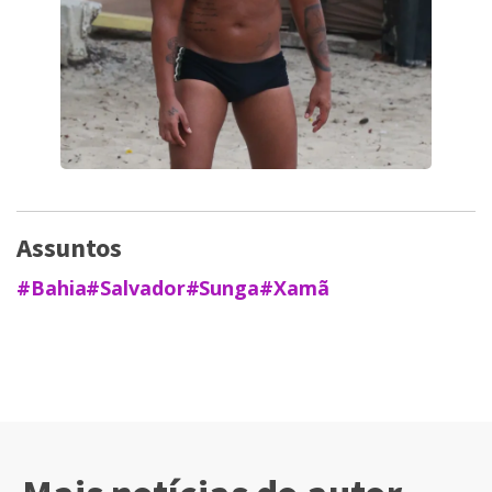
Assuntos
#Bahia
#Salvador
#Sunga
#Xamã