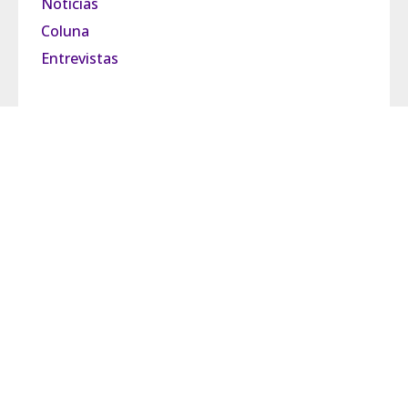
Notícias
Coluna
Entrevistas
Pride Brasil
Grupo Observatório
Política de Privacidade
Termos de Uso
Fale Conosco