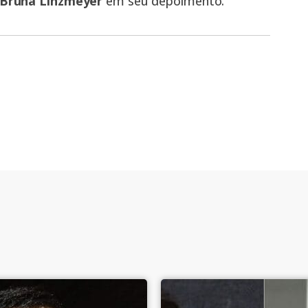
Bruna Linzmeyer
em seu depoimento.