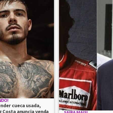
NDO!
ender cueca usada,
 Costa anuncia venda
SAIBA MAIS!