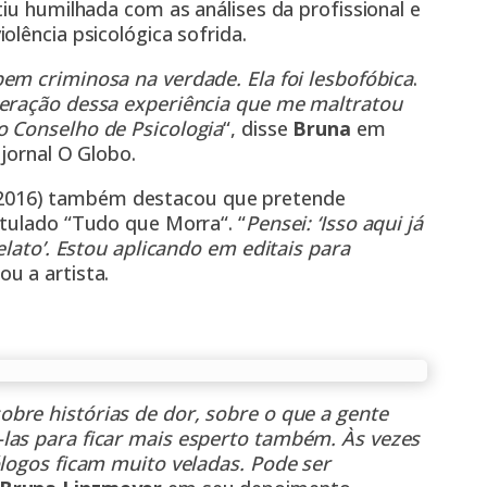
tiu humilhada com as análises da profissional e
olência psicológica sofrida.
bem criminosa na verdade. Ela foi lesbofóbica
.
peração dessa experiência que me maltratou
o Conselho de Psicologia
“, disse
Bruna
em
 jornal O Globo.
2016) também destacou que pretende
itulado “Tudo que Morra“. “
Pensei: ‘Isso aqui já
elato’. Estou aplicando em editais para
ou a artista.
bre histórias de dor, sobre o que a gente
las para ficar mais esperto também. Às vezes
ólogos ficam muito veladas. Pode ser