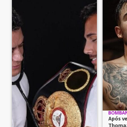
BOMBA
Após v
Thomaz