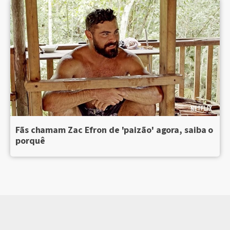
Fãs chamam Zac Efron de 'paizão' agora, saiba o
porquê