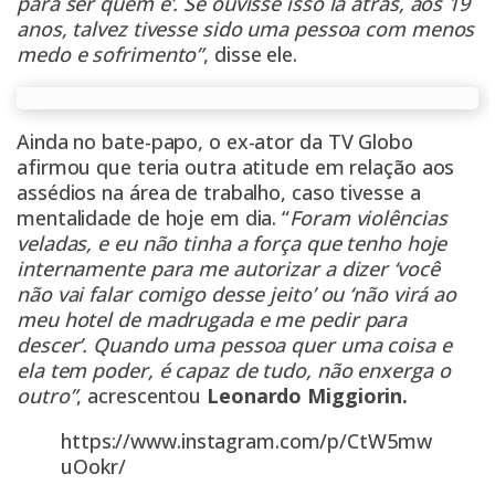
para ser quem é’. Se ouvisse isso lá atrás, aos 19
anos, talvez tivesse sido uma pessoa com menos
medo e sofrimento”
, disse ele.
Ainda no bate-papo, o ex-ator da TV Globo
afirmou que teria outra atitude em relação aos
assédios na área de trabalho, caso tivesse a
mentalidade de hoje em dia. “
Foram violências
veladas, e eu não tinha a força que tenho hoje
internamente para me autorizar a dizer ‘você
não vai falar comigo desse jeito’ ou ‘não virá ao
meu hotel de madrugada e me pedir para
descer’. Quando uma pessoa quer uma coisa e
ela tem poder, é capaz de tudo, não enxerga o
outro”
, acrescentou
Leonardo Miggiorin.
https://www.instagram.com/p/CtW5mw
uOokr/