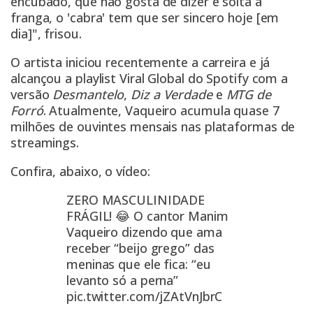
encubado, que não gosta de dizer e solta a
franga, o 'cabra' tem que ser sincero hoje [em
dia]", frisou.
O artista iniciou recentemente a carreira e já
alcançou a playlist Viral Global do Spotify com a
versão
Desmantelo
,
Diz a Verdade
e
MTG de
Forró
. Atualmente, Vaqueiro acumula quase 7
milhões de ouvintes mensais nas plataformas de
streamings.
Confira, abaixo, o vídeo:
ZERO MASCULINIDADE
FRÁGIL! 😂 O cantor Manim
Vaqueiro dizendo que ama
receber “beijo grego” das
meninas que ele fica: “eu
levanto só a perna”
pic.twitter.com/jZAtVnJbrC