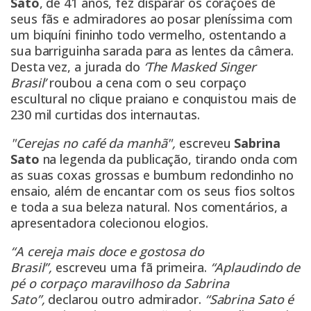
Sato
, de 41 anos, fez disparar os corações de
seus fãs e admiradores ao posar pleníssima com
um biquíni fininho todo vermelho, ostentando a
sua barriguinha sarada para as lentes da câmera.
Desta vez, a jurada do
‘The Masked Singer
Brasil’
roubou a cena com o seu corpaço
escultural no clique praiano e conquistou mais de
230 mil curtidas dos internautas.
"Cerejas no café da manhã",
escreveu
Sabrina
Sato
na legenda da publicação, tirando onda com
as suas coxas grossas e bumbum redondinho no
ensaio, além de encantar com os seus fios soltos
e toda a sua beleza natural. Nos comentários, a
apresentadora colecionou elogios.
“A cereja mais doce e gostosa do
Brasil”,
escreveu uma fã primeira.
“Aplaudindo de
pé o corpaço maravilhoso da Sabrina
Sato”,
declarou outro admirador.
“Sabrina Sato é