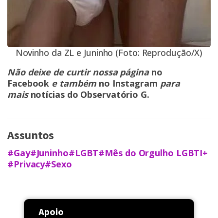
Novinho da ZL e Juninho (Foto: Reprodução/X)
Não deixe de curtir nossa página
no
Facebook
e também
no Instagram
para
mais
notícias do Observatório G
.
Assuntos
#Gay
#Juninho
#LGBT
#Mês do Orgulho LGBTI+
#Privacy
#Sexo
Apoio