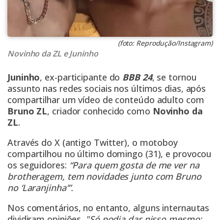
(foto: Reprodução/Instagram)
Novinho da ZL e Juninho
Juninho
, ex-participante do
BBB 24
, se tornou
assunto nas redes sociais nos últimos dias, após
compartilhar um vídeo de conteúdo adulto com
Bruno ZL
, criador conhecido como
Novinho da
ZL
.
Através do X (antigo Twitter), o motoboy
compartilhou no último domingo (31), e provocou
os seguidores:
“Para quem gosta de me ver na
brotheragem, tem novidades junto com Bruno
no ‘Laranjinha’”.
Nos comentários, no entanto, alguns internautas
dividiram opiniões.
"Só podia dar nisso mesmo: