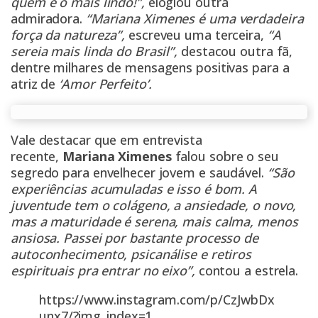
quem é o mais lindo!”,
elogiou outra
admiradora.
“Mariana Ximenes é uma verdadeira
força da natureza”,
escreveu uma terceira,
“A
sereia mais linda do Brasil”,
destacou outra fã,
dentre milhares de mensagens positivas para a
atriz de
‘Amor Perfeito’.
Vale destacar que em entrevista
recente,
Mariana Ximenes
falou sobre o seu
segredo para envelhecer jovem e saudável.
“São
experiências acumuladas e isso é bom. A
juventude tem o colágeno, a ansiedade, o novo,
mas a maturidade é serena, mais calma, menos
ansiosa. Passei por bastante processo de
autoconhecimento, psicanálise e retiros
espirituais pra entrar no eixo”,
contou a estrela.
https://www.instagram.com/p/CzJwbDx
unx7/?img_index=1