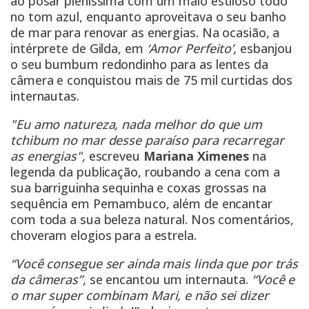
ao posar pleníssima com um maiô estiloso todo
no tom azul, enquanto aproveitava o seu banho
de mar para renovar as energias. Na ocasião, a
intérprete de Gilda, em
‘Amor Perfeito’,
esbanjou
o seu bumbum redondinho para as lentes da
câmera e conquistou mais de 75 mil curtidas dos
internautas.
"Eu amo natureza, nada melhor do que um
tchibum no mar desse paraíso para recarregar
as energias",
escreveu
Mariana Ximenes
na
legenda da publicação, roubando a cena com a
sua barriguinha sequinha e coxas grossas na
sequência em Pernambuco, além de encantar
com toda a sua beleza natural. Nos comentários,
choveram elogios para a estrela.
“Você consegue ser ainda mais linda que por trás
da câmeras”,
se encantou um internauta.
“Você e
o mar super combinam Mari, e não sei dizer