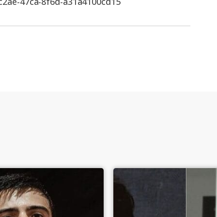
c2ae-47ca-8f6d-a31a4100cd15