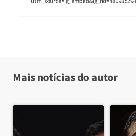
utm_source=ig_embed&ig_rid=48693c29-
Mais notícias do autor