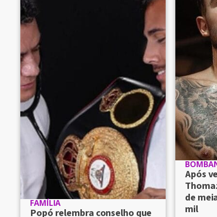
BOMBA
Após v
Thomaz
de meia
FAMÍLIA
mil
Popó relembra conselho que