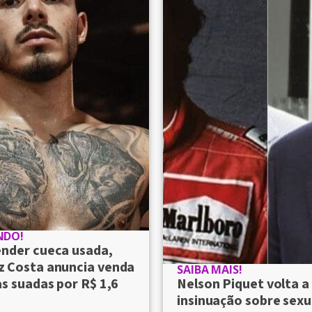
NDO!
ender cueca usada,
 Costa anuncia venda
SAIBA MAIS!
s suadas por R$ 1,6
Nelson Piquet volta a
insinuação sobre sexu