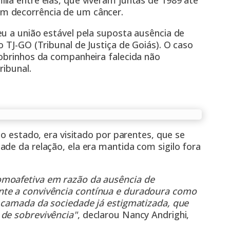
lia entre elas, que viveram juntas de 1989 até
m decorrência de um câncer.
u a união estável pela suposta ausência de
 TJ-GO (Tribunal de Justiça de Goiás). O caso
sobrinhos da companheira falecida não
ribunal.
do estado, era visitado por parentes, que se
de da relação, ela era mantida com sigilo fora
omoafetiva em razão da ausência de
nte a convivência contínua e duradoura como
a camada da sociedade já estigmatizada, que
 de sobrevivência"
, declarou Nancy Andrighi,