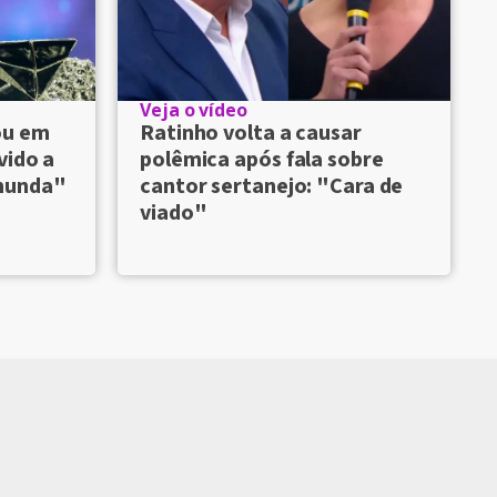
Veja o vídeo
ou em
Ratinho volta a causar
vido a
polêmica após fala sobre
munda"
cantor sertanejo: "Cara de
viado"