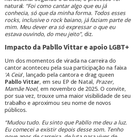
natural:
“Foi como cantar algo que eu já
conhecia, só que da minha forma. Todos esses
rocks, inclusive o rock baiano, já faziam parte de
mim. Meu dever era só expressar o que eu
estava ouvindo, do meu jeito”
, diz.
Impacto da Pabllo Vittar e apoio LGBT+
Um dos momentos de virada na carreira do
cantor aconteceu pela sua participação na faixa
'A Ceia
', lançado pela cantora e drag queen
Pabllo Vittar
, em seu EP de Natal,
Prazer,
Mamãe Noel
, em novembro de 2025. O convite,
por sua vez, trouxe uma maior visibilidade de seu
trabalho e aproximou seu nome de novos
públicos.
“Mudou tudo. Eu sinto que Pabllo me deu a luz.
Eu comecei a existir depois desse som. Tenho
nove anos de carreira, de luta para viver de