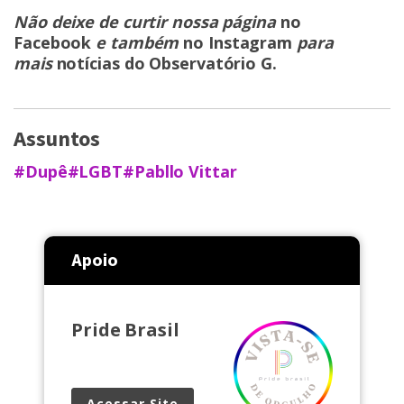
Não deixe de curtir nossa página
no
Facebook
e também
no Instagram
para
mais
notícias do Observatório G
.
Assuntos
#Dupê
#LGBT
#Pabllo Vittar
Apoio
Pride Brasil
Acessar Site