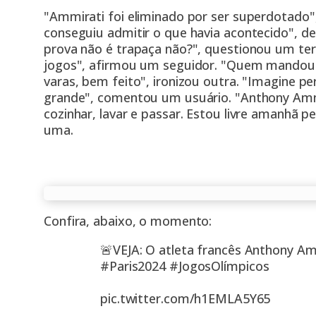
"Ammirati foi eliminado por ser superdotado"
conseguiu admitir o que havia acontecido", d
prova não é trapaça não?", questionou um terc
jogos", afirmou um seguidor. "Quem mandou 
varas, bem feito", ironizou outra. "Imagine 
grande", comentou um usuário. "Anthony Ammir
cozinhar, lavar e passar. Estou livre amanhã p
uma.
Confira, abaixo, o momento:
🚨VEJA: O atleta francês Anthony Am
#Paris2024
#JogosOlímpicos
pic.twitter.com/h1EMLA5Y65