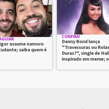
CONFIRA!
 AGUIAR
Danny Bond lança
 Vigor assume namoro
"Travessuras ou Rola
tudante; saiba quem é
Duras?", single de Ha
inspirado em meme; 