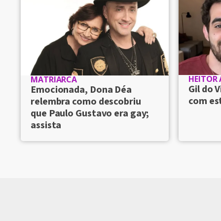
HEITOR
MATRIARCA
Gil do
Emocionada, Dona Déa
com es
relembra como descobriu
que Paulo Gustavo era gay;
assista