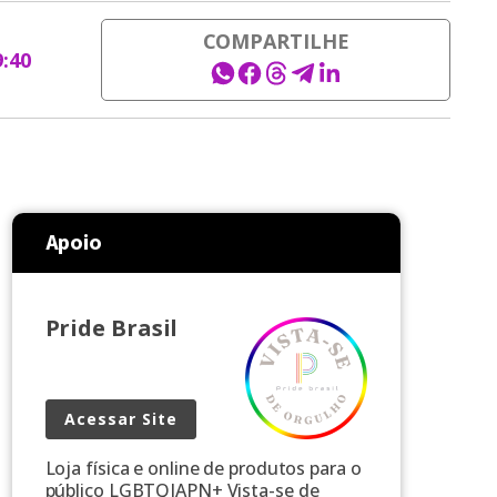
COMPARTILHE
9:40
Apoio
Pride Brasil
Acessar Site
Loja física e online de produtos para o
público LGBTQIAPN+ Vista-se de