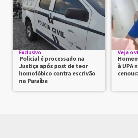
Exclusivo
Veja o v
Policial é processado na
Homem 
Justiça após post de teor
à UPA n
homofóbico contra escrivão
cenour
na Paraíba