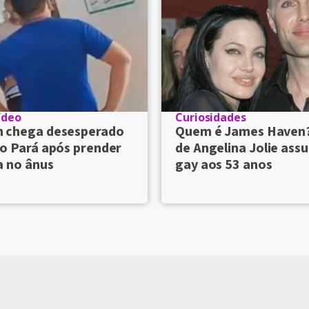
ídeo
Curiosidades
chega desesperado
Quem é James Haven
o Pará após prender
de Angelina Jolie ass
a no ânus
gay aos 53 anos