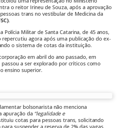
tocolou uma representação no Ministério
ntra o reitor Irineu de Souza, após a aprovação
pessoas trans no vestibular de Medicina da
FSC)
.
a Polícia Militar de Santa Catarina, de 45 anos,
 repercutiu agora após uma publicação do ex-
ndo o sistema de cotas da instituição.
orporação em abril do ano passado, em
e passou a ser explorado por críticos como
 ensino superior.
lamentar bolsonarista não menciona
a apuração da
“legalidade e
tituiu cotas para pessoas trans, solicitando
a para suspender a reserva de 2% das vagas.