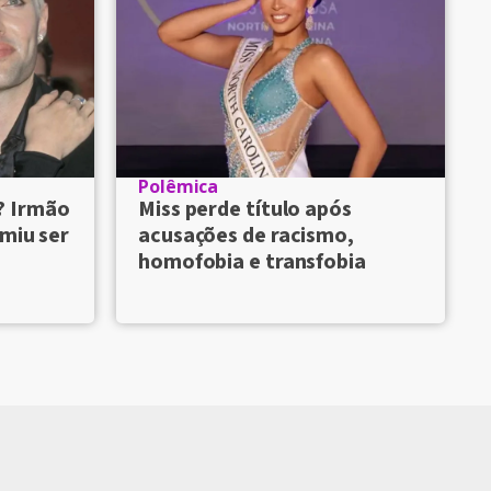
Polêmica
? Irmão
Miss perde título após
umiu ser
acusações de racismo,
homofobia e transfobia