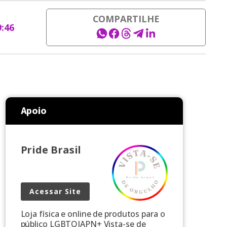
COMPARTILHE
9:46
Apoio
Pride Brasil
Acessar Site
Loja física e online de produtos para o
público LGBTQIAPN+ Vista-se de