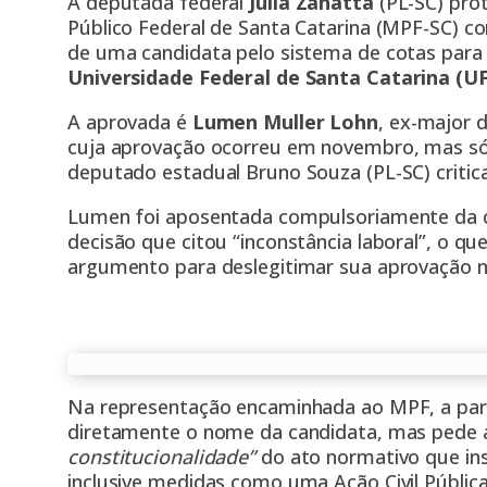
A deputada federal
Júlia Zanatta
(PL-SC) pro
Público Federal de Santa Catarina (MPF-SC) co
de uma candidata pelo sistema de cotas para 
Universidade Federal de Santa Catarina (U
A aprovada é
Lumen Muller Lohn
, ex-major d
cuja aprovação ocorreu em novembro, mas só
deputado estadual Bruno Souza (PL-SC) critica
Lumen foi aposentada compulsoriamente da c
decisão que citou “inconstância laboral”, o qu
argumento para deslegitimar sua aprovação no
Na representação encaminhada ao MPF, a par
diretamente o nome da candidata, mas pede 
constitucionalidade”
do ato normativo que ins
inclusive medidas como uma Ação Civil Públic