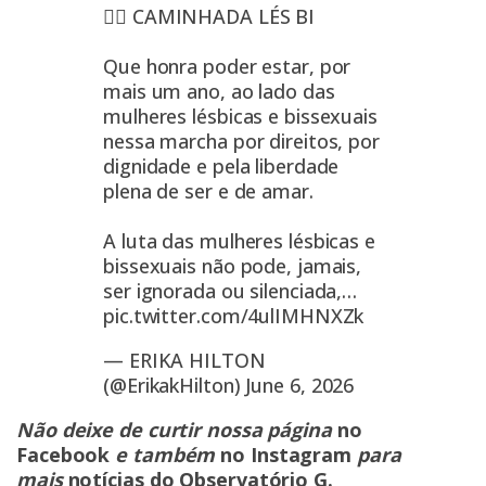
🏳️‍🌈 CAMINHADA LÉS BI
Que honra poder estar, por
mais um ano, ao lado das
mulheres lésbicas e bissexuais
nessa marcha por direitos, por
dignidade e pela liberdade
plena de ser e de amar.
A luta das mulheres lésbicas e
bissexuais não pode, jamais,
ser ignorada ou silenciada,…
pic.twitter.com/4ulIMHNXZk
— ERIKA HILTON
(@ErikakHilton)
June 6, 2026
Não deixe de curtir nossa página
no
Facebook
e também
no Instagram
para
mais
notícias do Observatório G
.