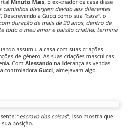
rtal
Minuto Mais
, o ex-criador da casa disse
caminhos divergem devido aos diferentes
”
. Descrevendo a Gucci como sua
“casa”
, o
 com duração de mais de 20 anos, dentro de
e todo o meu amor e paixão criativa, termina
uando assumiu a casa com suas criações
nções de gênero. As suas criações masculinas
genia. Com
Alessando
na liderança as vendas
da controladora
Gucci
, almejavam algo
sente: “
escravo das coisas
”, isso mostra que
 sua posição.