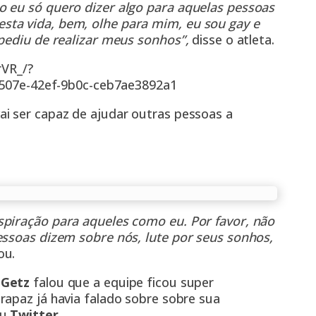
o eu só quero dizer algo para aquelas pessoas
ta vida, bem, olhe para mim, eu sou gay e
mpediu de realizar meus sonhos”,
disse o atleta.
VR_/?
507e-42ef-9b0c-ceb7ae3892a1
i ser capaz de ajudar outras pessoas a
spiração para aqueles como eu. Por favor, não
essoas dizem sobre nós, lute por seus sonhos,
ou.
 Getz
falou que a equipe ficou super
o rapaz já havia falado sobre sobre sua
u
Twitter
.