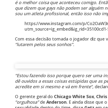
é o melhor coisa que aconteceu comigo. Entã
que dizem que gays não podem ser alguém nes
sou um atleta profissional, então isso não i
https://www.instagram.com/p/Co2OaW3r
utm_source=ig_embed&ig_rid=35100cd1-
Com essa decisão tomada o jogador diz que va
“lutarem pelos seus sonhos”.
“Estou fazendo isso porque quero ser uma in
dê ouvidos a essas coisas estúpidas que as p
acredite em si mesmo e vá em frente“,
declar
O gerente geral do
Chicago White Sox
,
Chris
“orgulhosa”
de
Anderson
. E ainda disse que 
sexualidade dentro do time, disse
Getz
em se