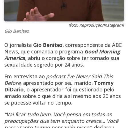
(foto: Reprodução/Instagram)
Gio Benitez
O jornalista
Gio Benitez
, correspondente da ABC
News, que comanda o programa
Good Morning
America
, abriu o coração sobre ter tornado sua
sexualidade segredo por 24 anos.
Em entrevista ao
podcast I’ve Never Said This
Before
, apresentado por seu marido,
Tommy
DiDario
, o apresentador foi questionado pelo
amado sobre o que diria a si mesmo aos 20 anos
se pudesse voltar no tempo.
“Vai ficar tudo bem. Você pensa em todas as
preocupações que tem enquanto cresce… Você
passa tanto tempo pensando nisso”,
declarou