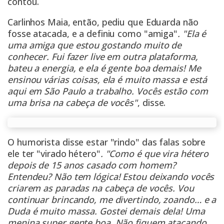
contou.
Carlinhos Maia, então, pediu que Eduarda não
fosse atacada, e a definiu como "amiga"
. "Ela é
uma amiga que estou gostando muito de
conhecer. Fui fazer live em outra plataforma,
bateu a energia, e ela é gente boa demais! Me
ensinou várias coisas, ela é muito massa e está
aqui em São Paulo a trabalho. Vocês estão com
uma brisa na cabeça de vocês"
, disse.
O humorista disse estar "rindo" das falas sobre
ele ter "virado hétero"
. "Como é que vira hétero
depois de 15 anos casado com homem?
Entendeu? Não tem lógica! Estou deixando vocês
criarem as paradas na cabeça de vocês. Vou
continuar brincando, me divertindo, zoando… e a
Duda é muito massa. Gostei demais dela! Uma
menina super gente boa. Não fiquem atacando