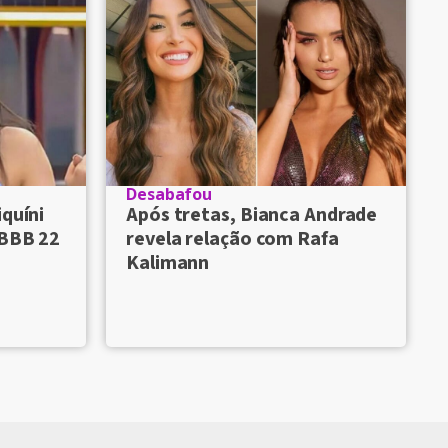
Desabafou
iquíni
Após tretas, Bianca Andrade
 BBB 22
revela relação com Rafa
Kalimann