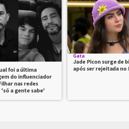
Gata
Jade Picon surge de b
após ser rejeitada no
ual foi a última
em do influenciador
Filhar nas redes
; 'só a gente sabe'