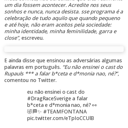
um dia fossem acontecer. Acredite nos seus
sonhos e nunca, nunca desista. sse programa é a
celebração de tudo aquilo que quando pequeno
e até hoje, não eram aceitos pela sociedade:
minha identidade, minha feminilidade, garra e
close”
, escreveu.
E ainda disse que ensinou as adversárias algumas
palavras em português.
“Eu não ensinei o cast do
Rupauls *** a falar b*ceta e d*monia nao, né?”
,
comentou no Twitter.
eu não ensinei o cast do
#DragRaceSverige
a falar
b*ceta e d*monia nao, né? 👀
🤣🏁✨
#TEAMFONTANA
pic.twitter.com/eTpIoCCUlB