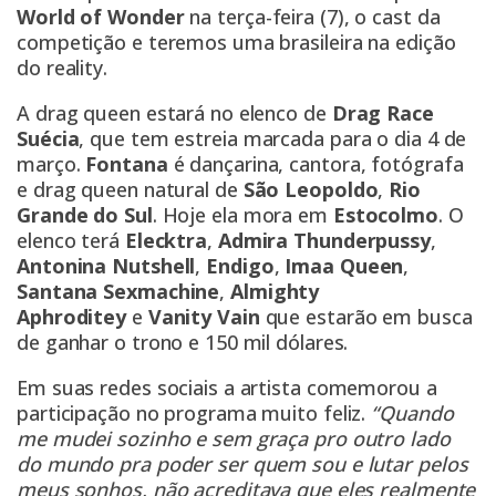
World of Wonder
na terça-feira (7), o cast da
competição e teremos uma brasileira na edição
do reality.
A drag queen estará no elenco de
Drag Race
Suécia
, que tem estreia marcada para o dia 4 de
março.
Fontana
é dançarina, cantora, fotógrafa
e drag queen natural de
São Leopoldo
,
Rio
Grande do Sul
. Hoje ela mora em
Estocolmo
. O
elenco terá
Elecktra
,
Admira Thunderpussy
,
Antonina Nutshell
,
Endigo
,
Imaa Queen
,
Santana Sexmachine
,
Almighty
Aphroditey
e
Vanity Vain
que estarão em busca
de ganhar o trono e 150 mil dólares.
Em suas redes sociais a artista comemorou a
participação no programa muito feliz.
“Quando
me mudei sozinho e sem graça pro outro lado
do mundo pra poder ser quem sou e lutar pelos
meus sonhos, não acreditava que eles realmente