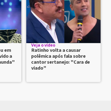
Veja o vídeo
ou em
Ratinho volta a causar
vido a
polêmica após fala sobre
munda"
cantor sertanejo: "Cara de
viado"