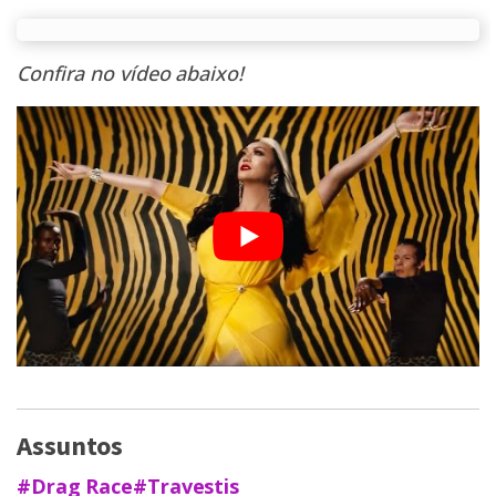
Confira no vídeo abaixo!
Assuntos
#Drag Race
#Travestis