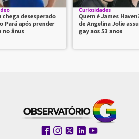
ídeo
Curiosidades
chega desesperado
Quem é James Haven
o Pará após prender
de Angelina Jolie ass
a no ânus
gay aos 53 anos