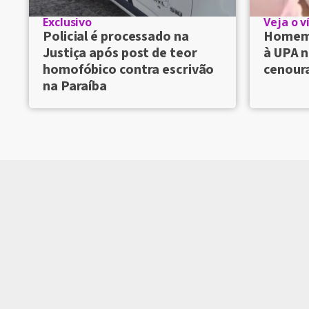
Exclusivo
Veja o v
Policial é processado na
Homem 
Justiça após post de teor
à UPA n
homofóbico contra escrivão
cenour
na Paraíba