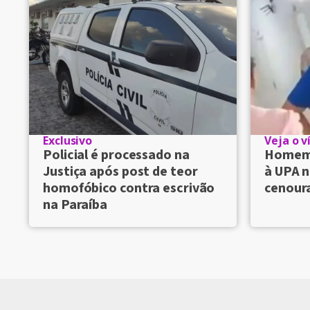
Exclusivo
Veja o v
Policial é processado na
Homem 
Justiça após post de teor
à UPA n
homofóbico contra escrivão
cenour
na Paraíba