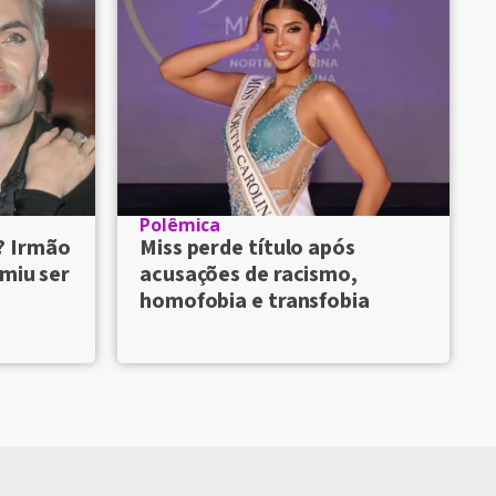
Polêmica
? Irmão
Miss perde título após
umiu ser
acusações de racismo,
homofobia e transfobia