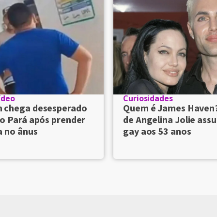
ídeo
Curiosidades
chega desesperado
Quem é James Haven
o Pará após prender
de Angelina Jolie ass
a no ânus
gay aos 53 anos