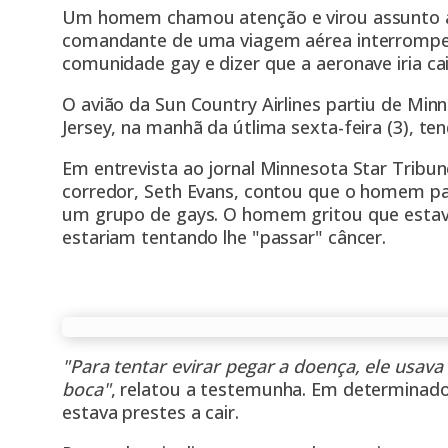
Um homem chamou atenção e virou assunto apó
comandante de uma viagem aérea interrompes
comunidade gay e dizer que a aeronave iria cai
O avião da Sun Country Airlines partiu de Mi
Jersey, na manhã da útlima sexta-feira (3), te
Em entrevista ao jornal Minnesota Star Tribu
corredor, Seth Evans, contou que o homem pa
um grupo de gays. O homem gritou que estava
estariam tentando lhe "passar" câncer.
"Para tentar evirar pegar a doença, ele usa
boca"
, relatou a testemunha. Em determinado
estava prestes a cair.