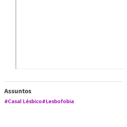
Assuntos
#Casal Lésbico
#Lesbofobia