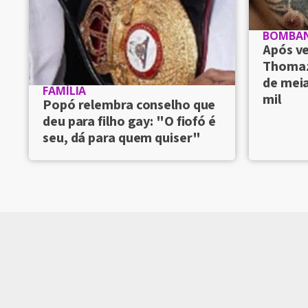
BOMBA
Após v
Thomaz
de meia
FAMÍLIA
mil
Popó relembra conselho que
deu para filho gay: "O fiofó é
seu, dá para quem quiser"