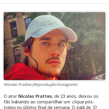
Nicolas Prattes (Reprodução/Instagram)
O ator
Nicolas Prattes
, de 23 anos, deixou os
fãs babando ao compartilhar um
clique
pós-
treino no último final de semana. O galã de
‘O