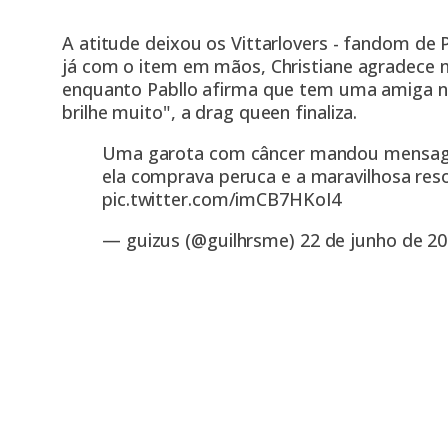
A atitude deixou os Vittarlovers - fandom de
já com o item em mãos, Christiane agradece m
enquanto Pabllo afirma que tem uma amiga na 
brilhe muito", a drag queen finaliza.
Uma garota com câncer mandou mensage
ela comprava peruca e a maravilhosa reso
pic.twitter.com/imCB7HKoI4
— guizus (@guilhrsme)
22 de junho de 2