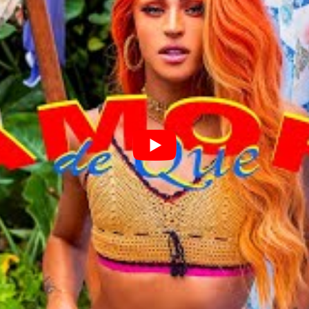
 também nos festivais internacionais Coachella,
os próximos meses.
ubir ao trio elétrico no dia 25 de Fevereiro no
ua amiga Gloria Groove dar o ar da graça no