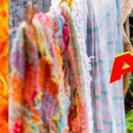
Vale lembrar que Pabllo Vittar se apresentará
Lollapalooza Argentina e Lollapalooza Chile n
Voltando ao Brasil, a cantora prepara-se para s
Boco da Pabllo em São Paulo, um dia após a s
carnaval paulistano.
"Amor de Que" de Pabllo Vittar.