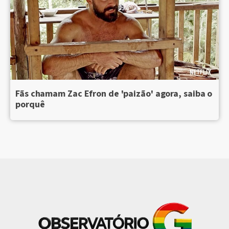
Fãs chamam Zac Efron de 'paizão' agora, saiba o
porquê