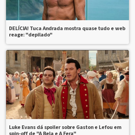
DELÍCIA! Tuca Andrada mostra quase tudo e web
reage: "depilado"
Luke Evans dá spoiler sobre Gaston e Lefou em
spin-off de "A Bela e A Fera"