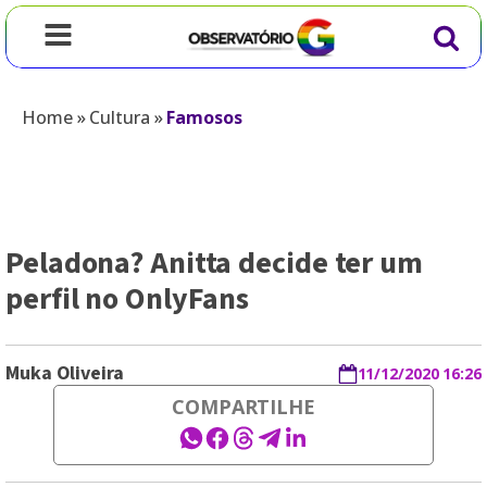
Home
»
Cultura
»
Famosos
Peladona? Anitta decide ter um
perfil no OnlyFans
Muka Oliveira
11/12/2020 16:26
COMPARTILHE