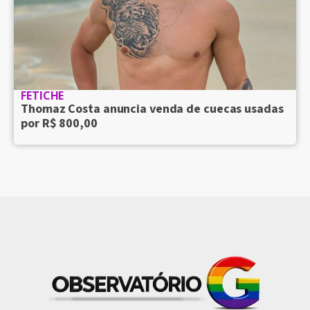
FETICHE
Thomaz Costa anuncia venda de cuecas usadas
por R$ 800,00