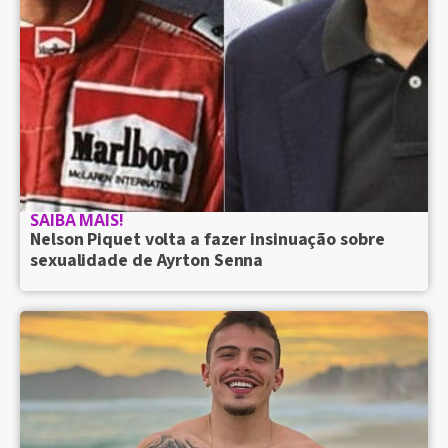
SAIBA MAIS!
Nelson Piquet volta a fazer insinuação sobre
sexualidade de Ayrton Senna