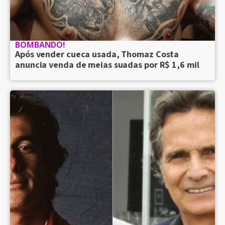
BOMBANDO!
Após vender cueca usada, Thomaz Costa
anuncia venda de meias suadas por R$ 1,6 mil