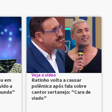
Veja o vídeo
ou em
Ratinho volta a causar
vido a
polêmica após fala sobre
munda"
cantor sertanejo: "Cara de
viado"