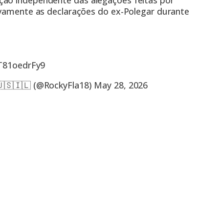
ção independente das alegações feitas por
sivamente as declarações do ex-Polegar durante
/T81oedrFy9
🇸🇮🇱 (@RockyFla18)
May 28, 2026