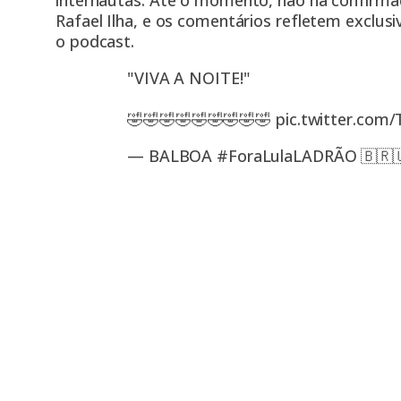
internautas. Até o momento, não há confirma
Rafael Ilha, e os comentários refletem exclu
o podcast.
"VIVA A NOITE!"
🤣🤣🤣🤣🤣🤣🤣🤣🤣
pic.twitter.com
— BALBOA #ForaLulaLADRÃO 🇧🇷🇺