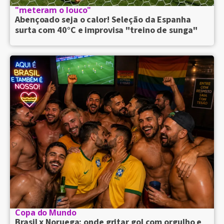
"meteram o louco"
Abençoado seja o calor! Seleção da Espanha
surta com 40°C e improvisa "treino de sunga"
Copa do Mundo
Brasil x Noruega: onde gritar gol com orgulho e