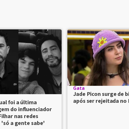
Gata
Jade Picon surge de b
após ser rejeitada no
ual foi a última
em do influenciador
Filhar nas redes
; 'só a gente sabe'