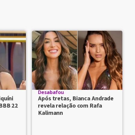
Desabafou
iquíni
Após tretas, Bianca Andrade
 BBB 22
revela relação com Rafa
Kalimann