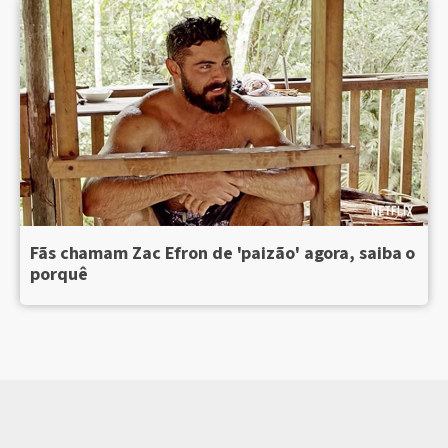
Fãs chamam Zac Efron de 'paizão' agora, saiba o
porquê