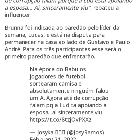
de corrupção falam porque a Lud está apoiando
a esposa... Ai, sinceramente viu"
, rebateu a
influencer.
Brunna foi indicada ao paredão pelo líder da
semana, Lucas, e está na disputa para
permanecer na casa ao lado de Gustavo e Paulo
André. Para os três participantes esse será o
primeiro paredão que enfrentarão.
Na época do Babu os
jogadores de futebol
sortearam camisa e
absolutamente ninguém falou
um A. Agora até de corrupção
falam pq a Lud ta apoiando a
esposa.. ai sinceramente viu
https://t.co/8tzjOvPXXz
— Josyka 🙆🏽‍♀️ (@JosyRamos)
February 21, 2022