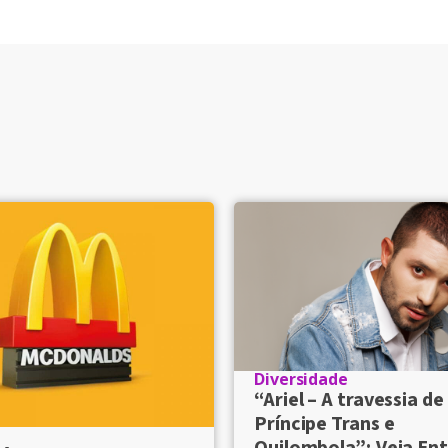
Diversidade
“Ariel – A travessia d
Príncipe Trans e
Quilombola”; Veja Ent