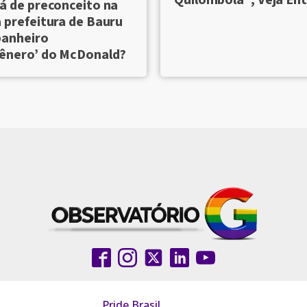
á de preconceito na
 prefeitura de Bauru
banheiro
gênero’ do McDonald?
Pride Brasil