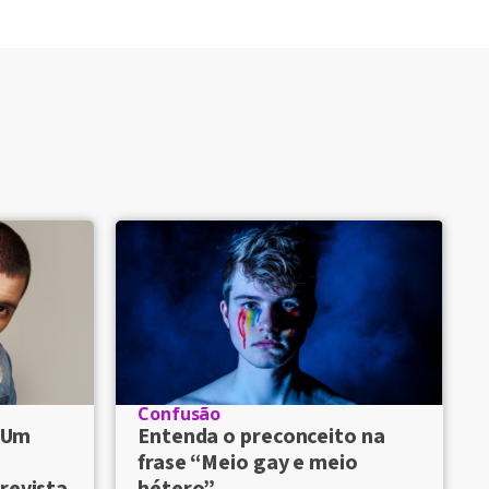
Confusão
e Um
Entenda o preconceito na
frase “Meio gay e meio
revista
hétero”