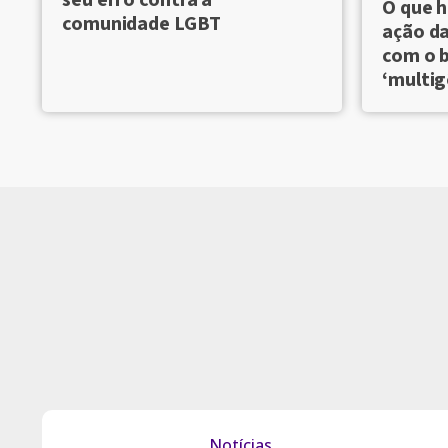
O que h
comunidade LGBT
ação da
com o 
‘multi
Notícias