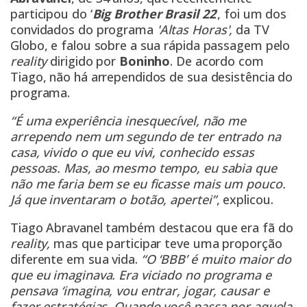
participou do ‘
Big Brother Brasil 22
‘, foi um dos
convidados do programa
'Altas Horas',
da TV
Globo, e falou sobre a sua rápida passagem pelo
reality
dirigido por
Boninho
. De acordo com
Tiago, não há arrependidos de sua desistência do
programa.
“É uma experiência inesquecível, não me
arrependo nem um segundo de ter entrado na
casa, vivido o que eu vivi, conhecido essas
pessoas. Mas, ao mesmo tempo, eu sabia que
não me faria bem se eu ficasse mais um pouco.
Já que inventaram o botão, apertei”
, explicou.
Tiago Abravanel também destacou que era fã do
reality,
mas que participar teve uma proporção
diferente em sua vida.
“O ‘BBB’ é muito maior do
que eu imaginava. Era viciado no programa e
pensava ‘imagina, vou entrar, jogar, causar e
fazer estratégias. Quando você passa por aquela