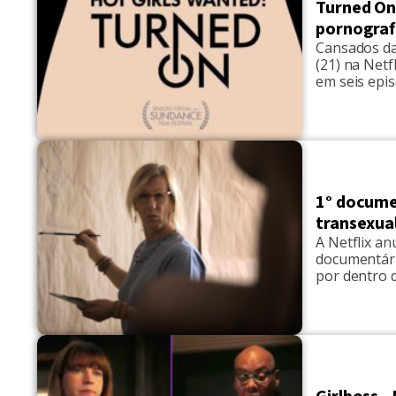
Turned On 
pornograf
Cansados da
(21) na Netf
em seis epis
Wanted, e n
Internet est
1° documen
transexua
A Netflix an
documentário
por dentro 
Brasil. Depo
casamentos,
do Brasil, 