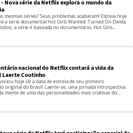
- Nova série da Netflix explora o mundo da
ia
s mesmas séries? Seus problemas acabaram! Estreia hoje
lix a série documental Hot Girls Wanted: Turned On Divida
ódios, a série é baseada no documentário, Hot Girls
os leva ao mundo da pornografia, e como este setor e a
ão mudando a sociedade. São histórias de pessoas cujas […]
tário nacional do Netflix contará a vida da
l Laerte Coutinho
unciou hoje (4) a data de estreia de seu primeiro
 original do Brasil: Laerte-se, uma jornada introspectiva
da mente de uma das personalidades mais criativas do
is de quase 60 anos como homem, três filhos e três
 Laerte Coutinho, um dos cartunistas mais reconhecidos
apresentou-se como […]