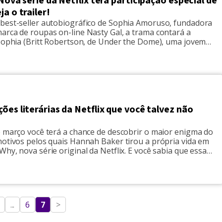
 Nova série da Netflix terá participação especial de
ja o trailer!
best-seller autobiográfico de Sophia Amoruso, fundadora
arca de roupas on-line Nasty Gal, a trama contará a
 Sophia (Britt Robertson, de Under the Dome), uma jovem
narquistas que se recusa a entrar para a vida adulta e
um emprego de verdade”. Após topar com sua paixão de […]
ões literárias da Netflix que você talvez não
e março você terá a chance de descobrir o maior enigma do
motivos pelos quais Hannah Baker tirou a própria vida em
hy, nova série original da Netflix. E você sabia que essa
aptada a partir de um livro best seller do escritor Jay Asher?
...
6
7
>