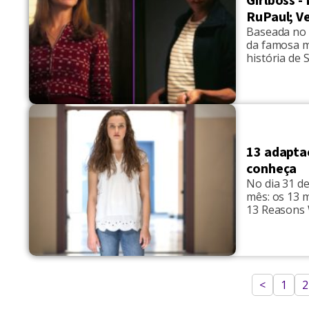
Girlboss -
RuPaul; Ve
Baseada no 
da famosa m
história de
com ideais a
conseguir “
13 adaptaç
conheça
No dia 31 d
mês: os 13 
13 Reasons W
série foi ad
[…]
<
1
2